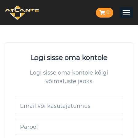
0
Tog
navi
Logi sisse oma kontole
Logi sisse oma kontole kõigi
võimaluste jaoks